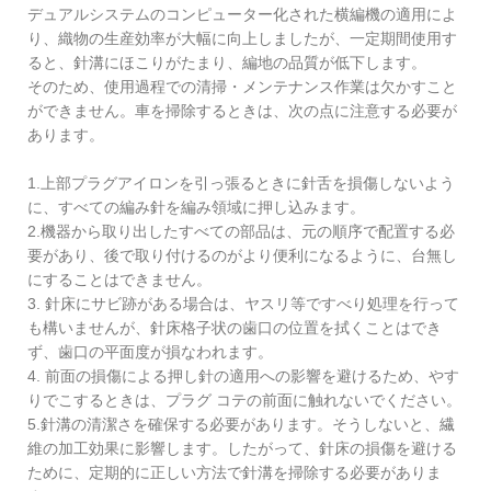
デュアルシステムのコンピューター化された横編機の適用によ
り、織物の生産効率が大幅に向上しましたが、一定期間使用す
ると、針溝にほこりがたまり、編地の品質が低下します。
そのため、使用過程での清掃・メンテナンス作業は欠かすこと
ができません。車を掃除するときは、次の点に注意する必要が
あります。
1.上部プラグアイロンを引っ張るときに針舌を損傷しないよう
に、すべての編み針を編み領域に押し込みます。
2.機器から取り出したすべての部品は、元の順序で配置する必
要があり、後で取り付けるのがより便利になるように、台無し
にすることはできません。
3. 針床にサビ跡がある場合は、ヤスリ等ですべり処理を行って
も構いませんが、針床格子状の歯口の位置を拭くことはでき
ず、歯口の平面度が損なわれます。
4. 前面の損傷による押し針の適用への影響を避けるため、やす
りでこするときは、プラグ コテの前面に触れないでください。
5.針溝の清潔さを確保する必要があります。そうしないと、繊
維の加工効果に影響します。したがって、針床の損傷を避ける
ために、定期的に正しい方法で針溝を掃除する必要がありま