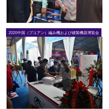
2020中国（プユアン）編み機および縫製機器博覧会