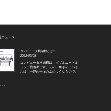
新ニュース
コンピュータ横編機とは？
コン
2022/09/08
直販
2022
コンピュータ横編機は、ダブルニードル
ラッチ横編機です。その三角形のデバイ
コン
スは、一連の平面カムのようなもので、
場直
編針のステッチがカムの溝に入り、カム
し。
を動かし、編針を針板の針溝で規則的に
上下に動かすことができます。そして、
ニードルフックとニードルタングの作用
により、糸を編地に織り込むことができ
ます。