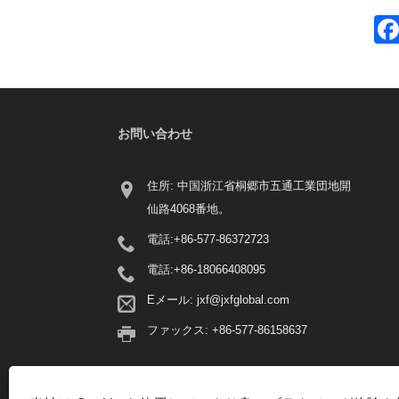
お問い合わせ
住所: 中国浙江省桐郷市五通工業団地開
仙路4068番地。
電話:
+86-577-86372723
電話:
+86-18066408095
Eメール:
jxf@jxfglobal.com
ファックス: +86-577-86158637