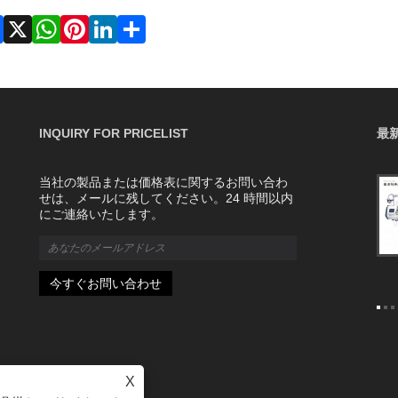
Facebook
X
WhatsApp
Pinterest
LinkedIn
Share
INQUIRY FOR PRICELIST
最
当社の製品または価格表に関するお問い合わ
シングルシステムとダブルシステムのコン
せは、メールに残してください。24 時間以内
ピュータ横編機の違い
にご連絡いたします。
2022/08/06
シングルシステムのコンピュータ横編機
は、その名の通りシステムです。ダブル
システムのコンピュータ横編機は、より
複雑なパターンに適しています。
X